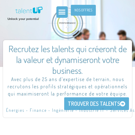
NOS OFFRES
Unlock your potential
Recrutez les talents qui créeront de
la valeur et dynamiseront votre
business.
Avec plus de 25 ans d’expertise de terrain, nous
recrutons les profils stratégiques et opérationnels
qui maximiseront la performance de votre équipe.
TROUVER DES TALENTS
É
n
e
r
g
i
e
s
-
F
i
n
a
n
c
e
-
I
n
g
é
n
i
e
r
i
e
-
I
n
d
u
s
t
r
i
e
I
T
-
S
e
r
v
i
c
e
s
A
s